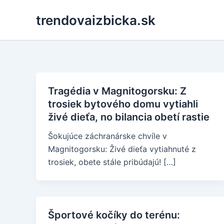
Skip
trendovaizbicka.sk
to
content
Tragédia v Magnitogorsku: Z
trosiek bytového domu vytiahli
živé dieťa, no bilancia obetí rastie
Šokujúce záchranárske chvíle v
Magnitogorsku: Živé dieťa vytiahnuté z
trosiek, obete stále pribúdajú! […]
Športové kočíky do terénu: