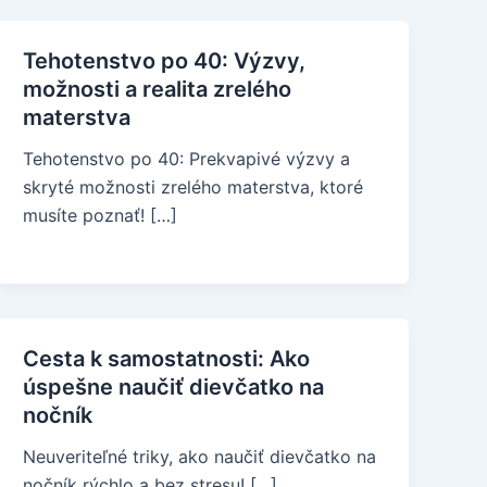
Tehotenstvo po 40: Výzvy,
možnosti a realita zrelého
materstva
Tehotenstvo po 40: Prekvapivé výzvy a
skryté možnosti zrelého materstva, ktoré
musíte poznať! […]
Cesta k samostatnosti: Ako
úspešne naučiť dievčatko na
nočník
Neuveriteľné triky, ako naučiť dievčatko na
nočník rýchlo a bez stresu! […]