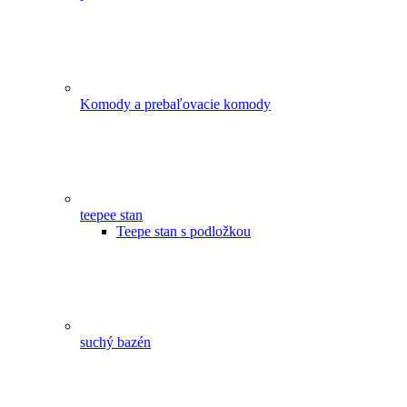
Komody a prebaľovacie komody
teepee stan
Teepe stan s podložkou
suchý bazén