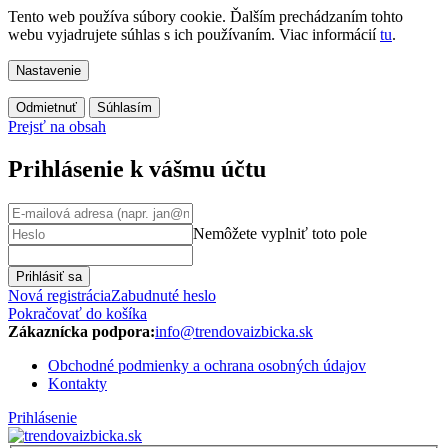
Tento web používa súbory cookie. Ďalším prechádzaním tohto
webu vyjadrujete súhlas s ich používaním. Viac informácií
tu
.
Nastavenie
Odmietnuť
Súhlasím
Prejsť na obsah
Prihlásenie k vášmu účtu
Nemôžete vyplniť toto pole
Prihlásiť sa
Nová registrácia
Zabudnuté heslo
Pokračovať do košíka
Zákaznícka podpora:
info@trendovaizbicka.sk
Obchodné podmienky a ochrana osobných údajov
Kontakty
Prihlásenie