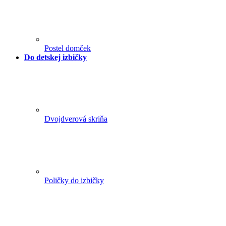
Postel domček
Do detskej izbičky
Dvojdverová skriňa
Poličky do izbičky