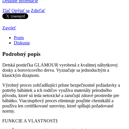
Detailné informácie
Tlač
Opýtať sa
Zdieľať
Zavrieť
Popis
Diskusia
Podrobný popis
Detská postieľka GLAMOUR vyrobená z kvalitnej nábytkovej
dosky a borovicového dreva. Vyznačuje sa jednoduchým a
klasickým dizajnom.
Výrobný proces zohľadňujúci prísne bezpečnostné požiadavky a
potreby bábätiek a ich rodičov využíva materiály prírodného
pôvodu, ktoré sú teda netoxické a zaručujú zdravé prostredie pre
bábätko. Viacstupňový proces eliminuje použitie chemikálií a
používa len certifikované suroviny, ktoré spĺňajú požadované
normy.
FUNKCIE A VLASTNOSTI: