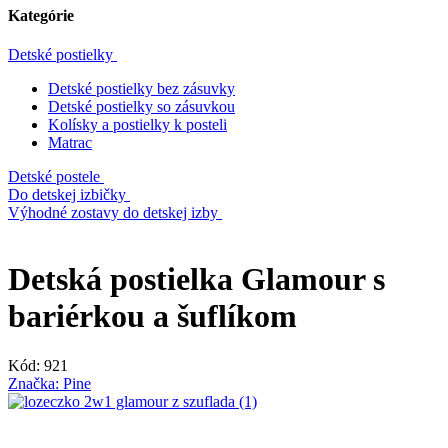
Kategórie
Detské postielky
Detské postielky bez zásuvky
Detské postielky so zásuvkou
Kolísky a postielky k posteli
Matrac
Detské postele
Do detskej izbičky
Výhodné zostavy do detskej izby
Detská postielka Glamour s
bariérkou a šuflíkom
Kód:
921
Značka:
Pine