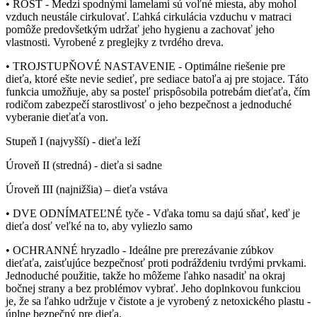
• ROŠT - Medzi spodnými lamelami sú voľné miesta, aby mohol
vzduch neustále cirkulovať. Ľahká cirkulácia vzduchu v matraci
pomôže predovšetkým udržať jeho hygienu a zachovať jeho
vlastnosti. Vyrobené z preglejky z tvrdého dreva.
• TROJSTUPŇOVÉ NASTAVENIE - Optimálne riešenie pre
dieťa, ktoré ešte nevie sedieť, pre sediace batoľa aj pre stojace. Táto
funkcia umožňuje, aby sa posteľ prispôsobila potrebám dieťaťa, čím
rodičom zabezpečí starostlivosť o jeho bezpečnost a jednoduché
vyberanie dieťaťa von.
Stupeň I (najvyšší) - dieťa leží
Úroveň II (stredná) - dieťa si sadne
Úroveň III (najnižšia) – dieťa vstáva
• DVE ODNÍMATEĽNÉ tyče - Vďaka tomu sa dajú sňať, keď je
dieťa dosť veľké na to, aby vyliezlo samo
• OCHRANNÉ hryzadlo - Ideálne pre prerezávanie zúbkov
dieťaťa, zaisťujúce bezpečnosť proti podráždeniu tvrdými prvkami.
Jednoduché použitie, takže ho môžeme ľahko nasadiť na okraj
bočnej strany a bez problémov vybrať. Jeho doplnkovou funkciou
je, že sa ľahko udržuje v čistote a je vyrobený z netoxického plastu -
úplne bezpečný pre dieťa.