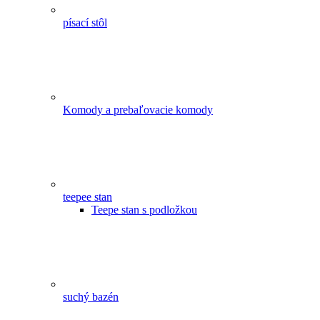
písací stôl
Komody a prebaľovacie komody
teepee stan
Teepe stan s podložkou
suchý bazén