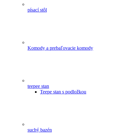
písací stôl
Komody a prebaľovacie komody
teepee stan
Teepe stan s podložkou
suchý bazén