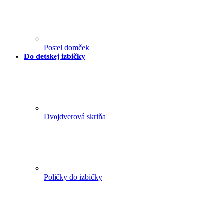
Postel domček
Do detskej izbičky
Dvojdverová skriňa
Poličky do izbičky