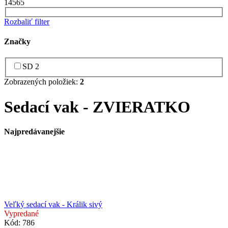
1
45
65
Rozbaliť filter
Značky
SD
2
Zobrazených položiek:
2
Sedací vak - ZVIERATKO
Najpredávanejšie
Veľký sedací vak - Králik sivý
Vypredané
Kód:
786