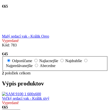
€65
Malý sedací vak - Králik Oreo
Vypredané
Kód:
783
€45
Odporúčame
Najlacnejšie
Najdrahšie
Najpredávanejšie
Abecedne
2
položiek celkom
Výpis produktov
Veľký sedací vak - Králik sivý
Vypredané
€65