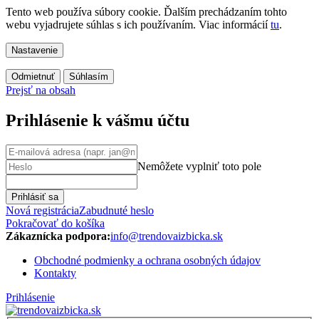
Tento web používa súbory cookie. Ďalším prechádzaním tohto
webu vyjadrujete súhlas s ich používaním. Viac informácií
tu
.
Nastavenie
Odmietnuť
Súhlasím
Prejsť na obsah
Prihlásenie k vášmu účtu
Nemôžete vyplniť toto pole
Prihlásiť sa
Nová registrácia
Zabudnuté heslo
Pokračovať do košíka
Zákaznícka podpora:
info@trendovaizbicka.sk
Obchodné podmienky a ochrana osobných údajov
Kontakty
Prihlásenie