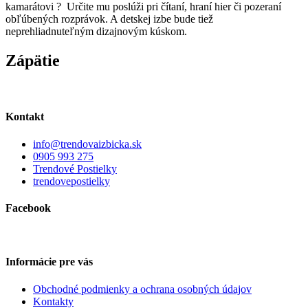
kamarátovi ? Určite mu poslúži pri čítaní, hraní hier či pozeraní
obľúbených rozprávok. A detskej izbe bude tiež
neprehliadnuteľným dizajnovým kúskom.
Zápätie
Kontakt
info@trendovaizbicka.sk
0905 993 275
Trendové Postielky
trendovepostielky
Facebook
Informácie pre vás
Obchodné podmienky a ochrana osobných údajov
Kontakty