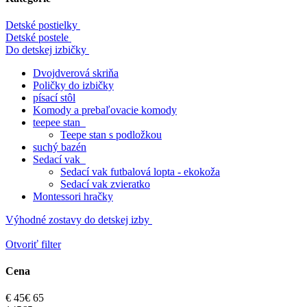
Detské postielky
Detské postele
Do detskej izbičky
Dvojdverová skriňa
Poličky do izbičky
písací stôl
Komody a prebaľovacie komody
teepee stan
Teepe stan s podložkou
suchý bazén
Sedací vak
Sedací vak futbalová lopta - ekokoža
Sedací vak zvieratko
Montessori hračky
Výhodné zostavy do detskej izby
Otvoriť filter
Cena
€
45
€
65