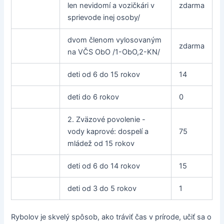
len nevidomí a vozičkári v
zdarma
sprievode inej osoby/
dvom členom vylosovaným
zdarma
na VČS ObO /1-ObO,2-KN/
deti od 6 do 15 rokov
14
deti do 6 rokov
0
2. Zväzové povolenie -
vody kaprové: dospelí a
75
mládež od 15 rokov
deti od 6 do 14 rokov
15
deti od 3 do 5 rokov
1
Rybolov je skvelý spôsob, ako tráviť čas v prírode, učiť sa o