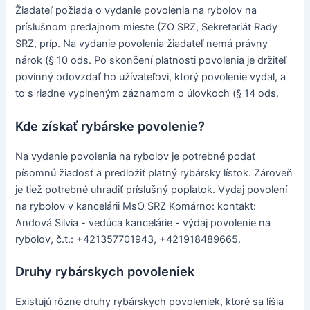
Žiadateľ požiada o vydanie povolenia na rybolov na
príslušnom predajnom mieste (ZO SRZ, Sekretariát Rady
SRZ, príp. Na vydanie povolenia žiadateľ nemá právny
nárok (§ 10 ods. Po skončení platnosti povolenia je držiteľ
povinný odovzdať ho užívateľovi, ktorý povolenie vydal, a
to s riadne vyplneným záznamom o úlovkoch (§ 14 ods.
Kde získať rybárske povolenie?
Na vydanie povolenia na rybolov je potrebné podať
písomnú žiadosť a predložiť platný rybársky lístok. Zároveň
je tiež potrebné uhradiť príslušný poplatok. Vydaj povolení
na rybolov v kancelárii MsO SRZ Komárno: kontakt:
Andová Silvia - vedúca kancelárie - výdaj povolenie na
rybolov, č.t.: +421357701943, +421918489665.
Druhy rybárskych povoleniek
Existujú rôzne druhy rybárskych povoleniek, ktoré sa líšia