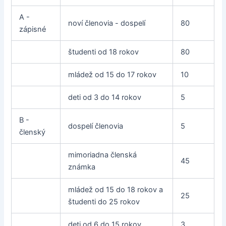
A -
noví členovia - dospelí
80
zápisné
študenti od 18 rokov
80
mládež od 15 do 17 rokov
10
deti od 3 do 14 rokov
5
B -
dospelí členovia
5
členský
mimoriadna členská
45
známka
mládež od 15 do 18 rokov a
25
študenti do 25 rokov
deti od 6 do 15 rokov
3