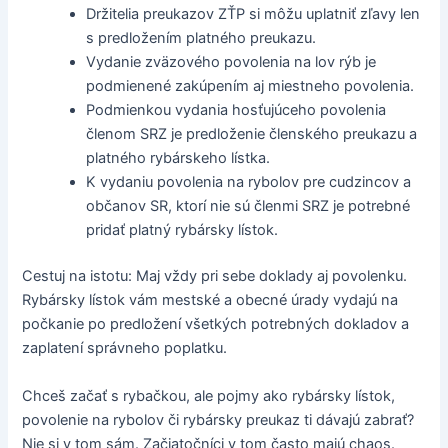
Držitelia preukazov ZŤP si môžu uplatniť zľavy len
s predložením platného preukazu.
Vydanie zväzového povolenia na lov rýb je
podmienené zakúpením aj miestneho povolenia.
Podmienkou vydania hosťujúceho povolenia
členom SRZ je predloženie členského preukazu a
platného rybárskeho lístka.
K vydaniu povolenia na rybolov pre cudzincov a
občanov SR, ktorí nie sú členmi SRZ je potrebné
pridať platný rybársky lístok.
Cestuj na istotu: Maj vždy pri sebe doklady aj povolenku.
Rybársky lístok vám mestské a obecné úrady vydajú na
počkanie po predložení všetkých potrebných dokladov a
zaplatení správneho poplatku.
Chceš začať s rybačkou, ale pojmy ako rybársky lístok,
povolenie na rybolov či rybársky preukaz ti dávajú zabrať?
Nie si v tom sám. Začiatočníci v tom často majú chaos.