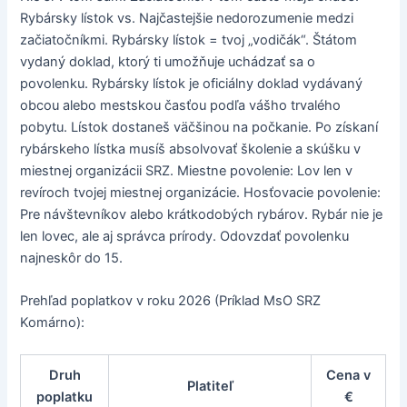
Rybársky lístok vs. Najčastejšie nedorozumenie medzi
začiatočníkmi. Rybársky lístok = tvoj „vodičák“. Štátom
vydaný doklad, ktorý ti umožňuje uchádzať sa o
povolenku. Rybársky lístok je oficiálny doklad vydávaný
obcou alebo mestskou časťou podľa vášho trvalého
pobytu. Lístok dostaneš väčšinou na počkanie. Po získaní
rybárskeho lístka musíš absolvovať školenie a skúšku v
miestnej organizácii SRZ. Miestne povolenie: Lov len v
revíroch tvojej miestnej organizácie. Hosťovacie povolenie:
Pre návštevníkov alebo krátkodobých rybárov. Rybár nie je
len lovec, ale aj správca prírody. Odovzdať povolenku
najneskôr do 15.
Prehľad poplatkov v roku 2026 (Príklad MsO SRZ
Komárno):
Druh
Cena v
Platiteľ
poplatku
€