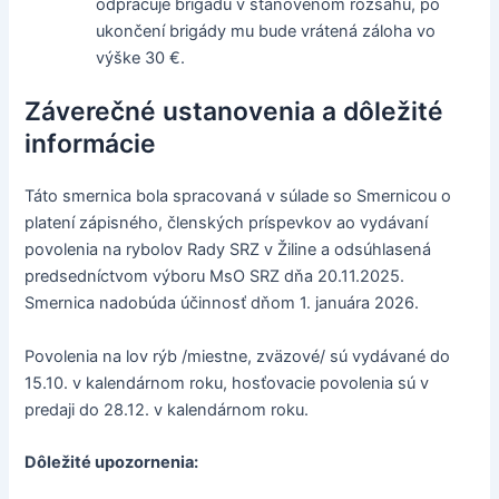
odpracuje brigádu v stanovenom rozsahu, po
ukončení brigády mu bude vrátená záloha vo
výške 30 €.
Záverečné ustanovenia a dôležité
informácie
Táto smernica bola spracovaná v súlade so Smernicou o
platení zápisného, členských príspevkov ao vydávaní
povolenia na rybolov Rady SRZ v Žiline a odsúhlasená
predsedníctvom výboru MsO SRZ dňa 20.11.2025.
Smernica nadobúda účinnosť dňom 1. januára 2026.
Povolenia na lov rýb /miestne, zväzové/ sú vydávané do
15.10. v kalendárnom roku, hosťovacie povolenia sú v
predaji do 28.12. v kalendárnom roku.
Dôležité upozornenia: