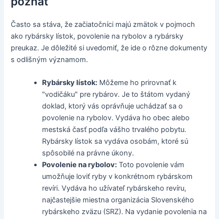
poznať
Často sa stáva, že začiatočníci majú zmätok v pojmoch
ako rybársky lístok, povolenie na rybolov a rybársky
preukaz. Je dôležité si uvedomiť, že ide o rôzne dokumenty
s odlišným významom.
Rybársky lístok:
Môžeme ho prirovnať k
"vodičáku" pre rybárov. Je to štátom vydaný
doklad, ktorý vás oprávňuje uchádzať sa o
povolenie na rybolov. Vydáva ho obec alebo
mestská časť podľa vášho trvalého pobytu.
Rybársky lístok sa vydáva osobám, ktoré sú
spôsobilé na právne úkony.
Povolenie na rybolov:
Toto povolenie vám
umožňuje loviť ryby v konkrétnom rybárskom
revíri. Vydáva ho užívateľ rybárskeho revíru,
najčastejšie miestna organizácia Slovenského
rybárskeho zväzu (SRZ). Na vydanie povolenia na