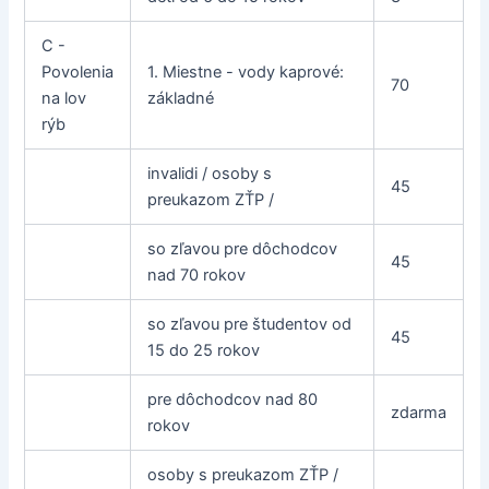
C -
Povolenia
1. Miestne - vody kaprové:
70
na lov
základné
rýb
invalidi / osoby s
45
preukazom ZŤP /
so zľavou pre dôchodcov
45
nad 70 rokov
so zľavou pre študentov od
45
15 do 25 rokov
pre dôchodcov nad 80
zdarma
rokov
osoby s preukazom ZŤP /