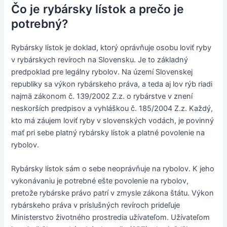
Čo je rybársky lístok a prečo je
potrebný?
Rybársky lístok je doklad, ktorý oprávňuje osobu loviť ryby
v rybárskych revíroch na Slovensku. Je to základný
predpoklad pre legálny rybolov. Na území Slovenskej
republiky sa výkon rybárskeho práva, a teda aj lov rýb riadi
najmä zákonom č. 139/2002 Z.z. o rybárstve v znení
neskorších predpisov a vyhláškou č. 185/2004 Z.z. Každý,
kto má záujem loviť ryby v slovenských vodách, je povinný
mať pri sebe platný rybársky lístok a platné povolenie na
rybolov.
Rybársky lístok sám o sebe neoprávňuje na rybolov. K jeho
vykonávaniu je potrebné ešte povolenie na rybolov,
pretože rybárske právo patrí v zmysle zákona štátu. Výkon
rybárskeho práva v príslušných revíroch prideľuje
Ministerstvo životného prostredia užívateľom. Užívateľom