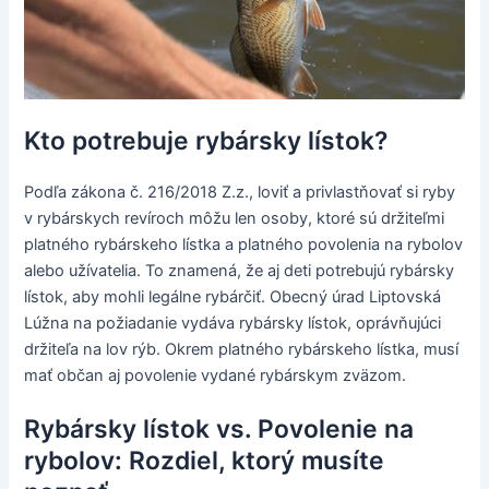
Kto potrebuje rybársky lístok?
Podľa zákona č. 216/2018 Z.z., loviť a privlastňovať si ryby
v rybárskych revíroch môžu len osoby, ktoré sú držiteľmi
platného rybárskeho lístka a platného povolenia na rybolov
alebo užívatelia. To znamená, že aj deti potrebujú rybársky
lístok, aby mohli legálne rybárčiť. Obecný úrad Liptovská
Lúžna na požiadanie vydáva rybársky lístok, oprávňujúci
držiteľa na lov rýb. Okrem platného rybárskeho lístka, musí
mať občan aj povolenie vydané rybárskym zväzom.
Rybársky lístok vs. Povolenie na
rybolov: Rozdiel, ktorý musíte