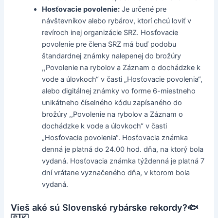
Hosťovacie povolenie:
Je určené pre
návštevníkov alebo rybárov, ktorí chcú loviť v
revíroch inej organizácie SRZ. Hosťovacie
povolenie pre člena SRZ má buď podobu
štandardnej známky nalepenej do brožúry
,,Povolenie na rybolov a Záznam o dochádzke k
vode a úlovkoch“ v časti „Hosťovacie povolenia“,
alebo digitálnej známky vo forme 6-miestneho
unikátneho číselného kódu zapísaného do
brožúry ,,Povolenie na rybolov a Záznam o
dochádzke k vode a úlovkoch“ v časti
„Hosťovacie povolenia“. Hosťovacia známka
denná je platná do 24.00 hod. dňa, na ktorý bola
vydaná. Hosťovacia známka týždenná je platná 7
dní vrátane vyznačeného dňa, v ktorom bola
vydaná.
Vieš aké sú Slovenské rybárske rekordy?🐟