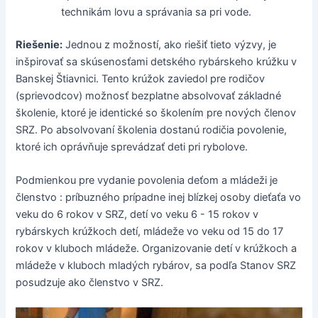
technikám lovu a správania sa pri vode.
Riešenie:
Jednou z možností, ako riešiť tieto výzvy, je
inšpirovať sa skúsenosťami detského rybárskeho krúžku v
Banskej Štiavnici. Tento krúžok zaviedol pre rodičov
(sprievodcov) možnosť bezplatne absolvovať základné
školenie, ktoré je identické so školením pre nových členov
SRZ. Po absolvovaní školenia dostanú rodičia povolenie,
ktoré ich oprávňuje sprevádzať deti pri rybolove.
Podmienkou pre vydanie povolenia deťom a mládeži je
členstvo : príbuzného prípadne inej blízkej osoby dieťaťa vo
veku do 6 rokov v SRZ, detí vo veku 6 - 15 rokov v
rybárskych krúžkoch detí, mládeže vo veku od 15 do 17
rokov v kluboch mládeže. Organizovanie detí v krúžkoch a
mládeže v kluboch mladých rybárov, sa podľa Stanov SRZ
posudzuje ako členstvo v SRZ.