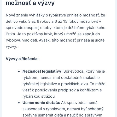
možnosť a výzvy
Nové znenie vyhlášky o rybárstve prinieslo možnosť, že
deti vo veku 3 až 6 rokov a 6 až 15 rokov môžu loviť v
sprievode dospelej osoby, ktorá je držiteľom rybárskeho
lístka. Je to pozitívny krok, ktorý umožňuje zapojiť do
rybolovu viac detí. Avšak, táto možnosť prináša aj určité
výzvy.
Výzvy a Riešenia:
Neznalosť legislatívy:
Sprievodca, ktorý nie je
rybárom, nemusí mať dostatočné znalosti o
rybárskej legislatíve a pravidlách lovu. To môže
viesť k porušovaniu predpisov a konfliktom s
rybárskou strážou.
Usmernenie dieťaťa:
Ak sprievodca nemá
skúsenosti s rybolovom, nemusí byť schopný
správne usmerniť dieťa a naučiť ho správnym