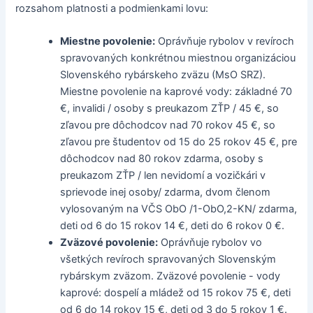
rozsahom platnosti a podmienkami lovu:
Miestne povolenie:
Oprávňuje rybolov v revíroch
spravovaných konkrétnou miestnou organizáciou
Slovenského rybárskeho zväzu (MsO SRZ).
Miestne povolenie na kaprové vody: základné 70
€, invalidi / osoby s preukazom ZŤP / 45 €, so
zľavou pre dôchodcov nad 70 rokov 45 €, so
zľavou pre študentov od 15 do 25 rokov 45 €, pre
dôchodcov nad 80 rokov zdarma, osoby s
preukazom ZŤP / len nevidomí a vozičkári v
sprievode inej osoby/ zdarma, dvom členom
vylosovaným na VČS ObO /1-ObO,2-KN/ zdarma,
deti od 6 do 15 rokov 14 €, deti do 6 rokov 0 €.
Zväzové povolenie:
Oprávňuje rybolov vo
všetkých revíroch spravovaných Slovenským
rybárskym zväzom. Zväzové povolenie - vody
kaprové: dospelí a mládež od 15 rokov 75 €, deti
od 6 do 14 rokov 15 €, deti od 3 do 5 rokov 1 €.