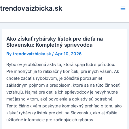
Skip
trendovaizbicka.sk
to
Ma
content
Me
Ako získať rybársky lístok pre dieťa na
Slovensku: Kompletný sprievodca
By
trendovaizbicka.sk
/
Apr 10, 2026
Rybolov je obľúbená aktivita, ktorá spája ľudí s prírodou.
Pre mnohých je to relaxačný koníček, pre iných vášeň. Ak
chcete začať s rybolovom, je dôležité porozumieť
základným pojmom a predpisom, ktoré sa na túto činnosť
vzťahujú. Najmä pre deti a ich sprievodcov je nevyhnutné
mať jasno v tom, aké povolenia a doklady sú potrebné.
Tento článok vám poskytne komplexný prehľad o tom, ako
získať rybársky lístok pre deti na Slovensku, ako aj ďalšie
užitočné informácie pre začínajúcich rybárov.