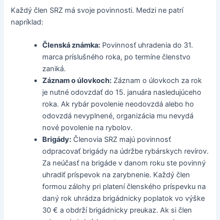
Každý člen SRZ má svoje povinnosti. Medzi ne patrí
napríklad:
Členská známka:
Povinnosť uhradenia do 31.
marca príslušného roka, po termíne členstvo
zaniká.
Záznam o úlovkoch:
Záznam o úlovkoch za rok
je nutné odovzdať do 15. januára nasledujúceho
roka. Ak rybár povolenie neodovzdá alebo ho
odovzdá nevyplnené, organizácia mu nevydá
nové povolenie na rybolov.
Brigády:
Členovia SRZ majú povinnosť
odpracovať brigády na údržbe rybárskych revírov.
Za neúčasť na brigáde v danom roku ste povinný
uhradiť príspevok na zarybnenie. Každý člen
formou zálohy pri platení členského príspevku na
daný rok uhrádza brigádnicky poplatok vo výške
30 € a obdrží brigádnicky preukaz. Ak si člen