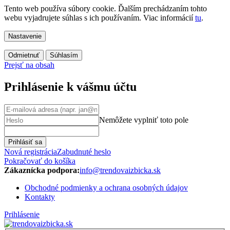
Tento web používa súbory cookie. Ďalším prechádzaním tohto
webu vyjadrujete súhlas s ich používaním. Viac informácií
tu
.
Nastavenie
Odmietnuť
Súhlasím
Prejsť na obsah
Prihlásenie k vášmu účtu
Nemôžete vyplniť toto pole
Prihlásiť sa
Nová registrácia
Zabudnuté heslo
Pokračovať do košíka
Zákaznícka podpora:
info@trendovaizbicka.sk
Obchodné podmienky a ochrana osobných údajov
Kontakty
Prihlásenie