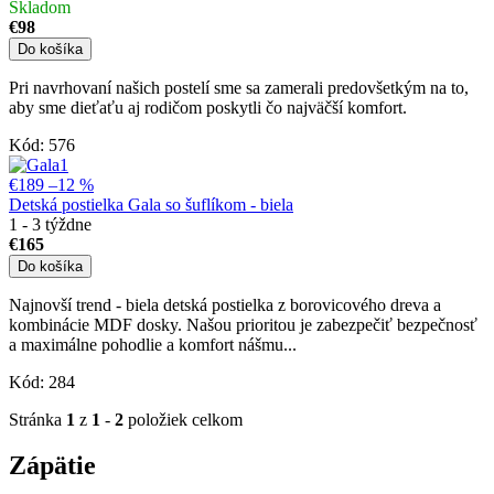
Skladom
€98
Do košíka
Pri navrhovaní našich postelí sme sa zamerali predovšetkým na to,
aby sme dieťaťu aj rodičom poskytli čo najväčší komfort.
Kód:
576
€189
–12 %
Detská postielka Gala so šuflíkom - biela
1 - 3 týždne
€165
Do košíka
Najnovší trend - biela detská postielka z borovicového dreva a
kombinácie MDF dosky. Našou prioritou je zabezpečiť bezpečnosť
a maximálne pohodlie a komfort nášmu...
Kód:
284
Stránka
1
z
1
-
2
položiek celkom
Zápätie