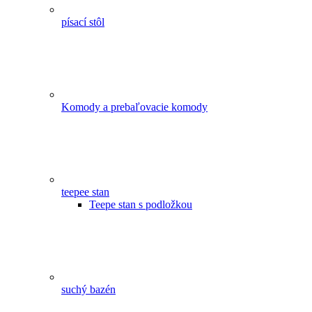
písací stôl
Komody a prebaľovacie komody
teepee stan
Teepe stan s podložkou
suchý bazén