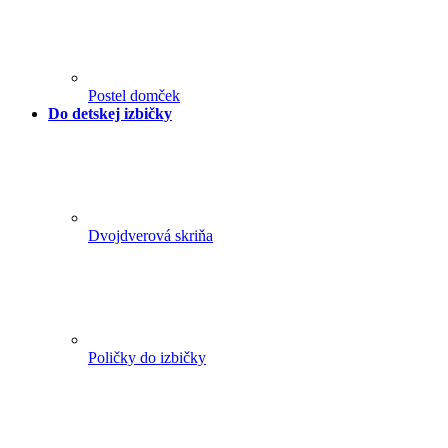
Postel domček
Do detskej izbičky
Dvojdverová skriňa
Poličky do izbičky