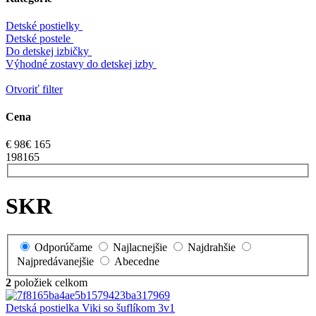
Detské postielky
Detské postele
Do detskej izbičky
Výhodné zostavy do detskej izby
Otvoriť filter
Cena
€
98
€
165
1
98
165
SKR
Odporúčame
Najlacnejšie
Najdrahšie
Najpredávanejšie
Abecedne
2
položiek celkom
Detská postielka Viki so šuflíkom 3v1