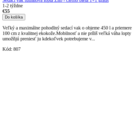
Sedací vak futbalová lopta Žlto - čierno biela 1+1 grátis
1-2 týždne
€55
Do košíka
Veľký a maximálne pohodlný sedací vak o objeme 450 l a priemere
100 cm z kvalitnej ekokože.Mobilnosť a nie príliš veľká váha lopty
umožňjú preniesť ju kdekoľvek potrebujeme v...
Kód:
807