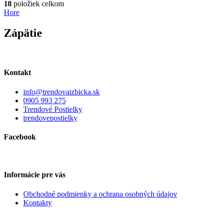
18
položiek celkom
Hore
Zápätie
Kontakt
info@trendovaizbicka.sk
0905 993 275
Trendové Postielky
trendovepostielky
Facebook
Informácie pre vás
Obchodné podmienky a ochrana osobných údajov
Kontakty