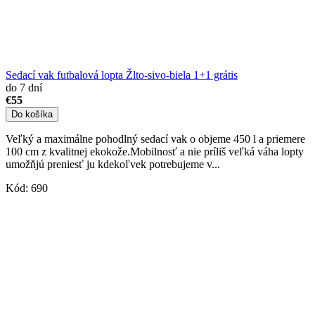
Sedací vak futbalová lopta Žlto-sivo-biela 1+1 grátis
do 7 dní
€55
Do košíka
Veľký a maximálne pohodlný sedací vak o objeme 450 l a priemere
100 cm z kvalitnej ekokože.Mobilnosť a nie príliš veľká váha lopty
umožňjú preniesť ju kdekoľvek potrebujeme v...
Kód:
690