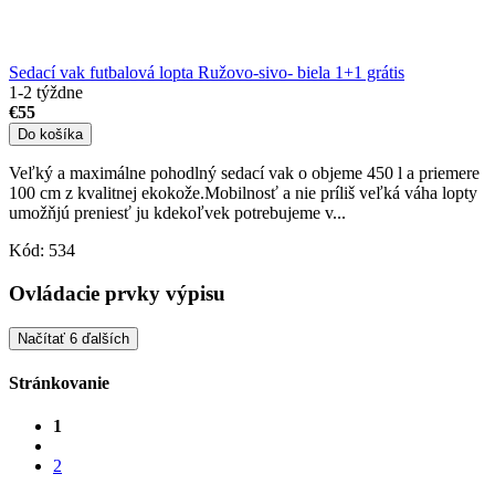
Sedací vak futbalová lopta Ružovo-sivo- biela 1+1 grátis
1-2 týždne
€55
Do košíka
Veľký a maximálne pohodlný sedací vak o objeme 450 l a priemere
100 cm z kvalitnej ekokože.Mobilnosť a nie príliš veľká váha lopty
umožňjú preniesť ju kdekoľvek potrebujeme v...
Kód:
534
Ovládacie prvky výpisu
Načítať 6 ďalších
Stránkovanie
1
2