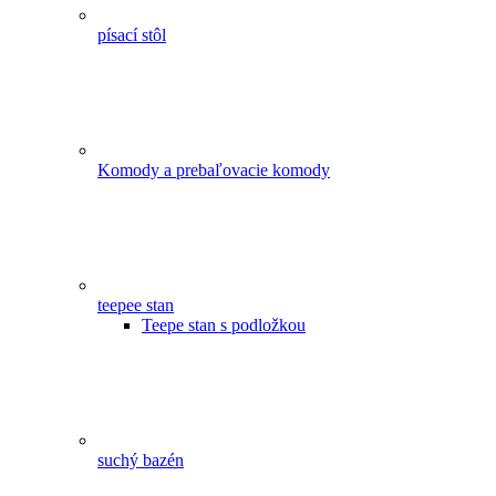
písací stôl
Komody a prebaľovacie komody
teepee stan
Teepe stan s podložkou
suchý bazén