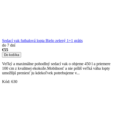
Sedací vak futbalová lopta Bielo zelený 1+1 grátis
do 7 dní
€55
Do košíka
Veľký a maximálne pohodlný sedací vak o objeme 450 l a priemere
100 cm z kvalitnej ekokože.Mobilnosť a nie príliš veľká váha lopty
umožňjú preniesť ju kdekoľvek potrebujeme v...
Kód:
630