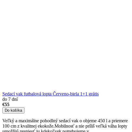
Sedací vak futbalová lopta Červeno-biela 1+1 grátis
do 7 dní
€55
Do košíka
Veľký a maximálne pohodlný sedací vak o objeme 450 l a priemere
100 cm z kvalitnej ekokože.Mobilnosť a nie príliš veľká váha lopty
umožňjú preniesť ju kdekoľvek potrebujeme v...