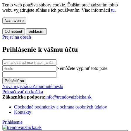
Tento web používa súbory cookie. Ďalším prechádzaním tohto
webu vyjadrujete súhlas s ich používaním. Viac informácií
tu
.
Nastavenie
Odmietnuť
Súhlasím
Prejsť na obsah
Prihlásenie k vášmu účtu
Nemôžete vyplniť toto pole
Prihlásiť sa
Nová registrácia
Zabudnuté heslo
Pokračovať do košíka
Zákaznícka podpora:
info@trendovaizbicka.sk
Obchodné podmienky a ochrana osobných údajov
Kontakty
Prihlásenie