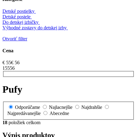
Detské postielky
Detské postele
Do detskej izbičky
Výhodné zostavy do detskej izby
Otvoriť filter
Cena
€
55
€
56
1
55
56
Pufy
Odporúčame
Najlacnejšie
Najdrahšie
Najpredávanejšie
Abecedne
18
položiek celkom
Výpis produktov