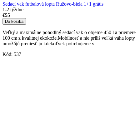
Sedací vak futbalová lopta Ružovo-biela 1+1 grátis
1-2 týždne
€55
Do košíka
Veľký a maximálne pohodlný sedací vak o objeme 450 l a priemere
100 cm z kvalitnej ekokože.Mobilnosť a nie príliš veľká váha lopty
umožňjú preniesť ju kdekoľvek potrebujeme v...
Kód:
537