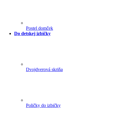
Postel domček
Do detskej izbičky
Dvojdverová skriňa
Poličky do izbičky