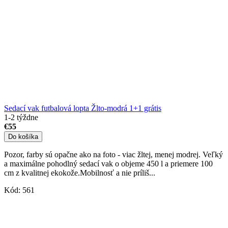
Sedací vak futbalová lopta Žlto-modrá 1+1 grátis
1-2 týždne
€55
Do košíka
Pozor, farby sú opačne ako na foto - viac žltej, menej modrej. Veľký
a maximálne pohodlný sedací vak o objeme 450 l a priemere 100
cm z kvalitnej ekokože.Mobilnosť a nie príliš...
Kód:
561