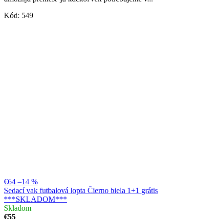
Kód:
549
€64
–14 %
Sedací vak futbalová lopta Čierno biela 1+1 grátis
***SKLADOM***
Skladom
€55