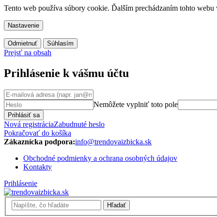
Tento web používa súbory cookie. Ďalším prechádzaním tohto webu vy
Nastavenie
Odmietnuť
Súhlasím
Prejsť na obsah
Prihlásenie k vášmu účtu
Nemôžete vyplniť toto pole
Prihlásiť sa
Nová registrácia
Zabudnuté heslo
Pokračovať do košíka
Zákaznícka podpora:
info@trendovaizbicka.sk
Obchodné podmienky a ochrana osobných údajov
Kontakty
Prihlásenie
Hľadať