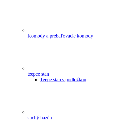
Komody a prebaľovacie komody
teepee stan
Teepe stan s podložkou
suchý bazén