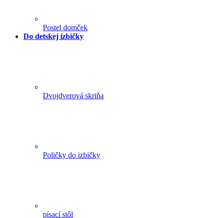
Postel domček
Do detskej izbičky
Dvojdverová skriňa
Poličky do izbičky
písací stôl