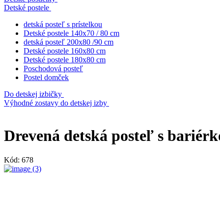
Detské postele
detská posteľ s prístelkou
Detské postele 140x70 / 80 cm
detská posteľ 200x80 /90 cm
Detské postele 160x80 cm
Detské postele 180x80 cm
Poschodová posteľ
Postel domček
Do detskej izbičky
Výhodné zostavy do detskej izby
Drevená detská posteľ s bariér
Kód:
678