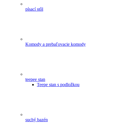
písací stôl
Komody a prebaľovacie komody
teepee stan
Teepe stan s podložkou
suchý bazén