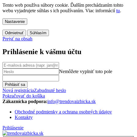
Tento web používa súbory cookie. Ďalším prechádzaním tohto
webu vyjadrujete súhlas s ich používaním. Viac informácií
tu
.
Nastavenie
Odmietnuť
Súhlasím
Prejsť na obsah
Prihlásenie k vášmu účtu
Nemôžete vyplniť toto pole
Prihlásiť sa
Nová registrácia
Zabudnuté heslo
Pokračovať do košíka
Zákaznícka podpora:
info@trendovaizbicka.sk
Obchodné podmienky a ochrana osobných údajov
Kontakty
Prihlásenie