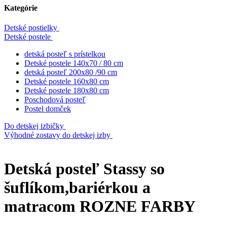
Kategórie
Detské postielky
Detské postele
detská posteľ s prístelkou
Detské postele 140x70 / 80 cm
detská posteľ 200x80 /90 cm
Detské postele 160x80 cm
Detské postele 180x80 cm
Poschodová posteľ
Postel domček
Do detskej izbičky
Výhodné zostavy do detskej izby
Detská posteľ Stassy so
šuflíkom,bariérkou a
matracom ROZNE FARBY