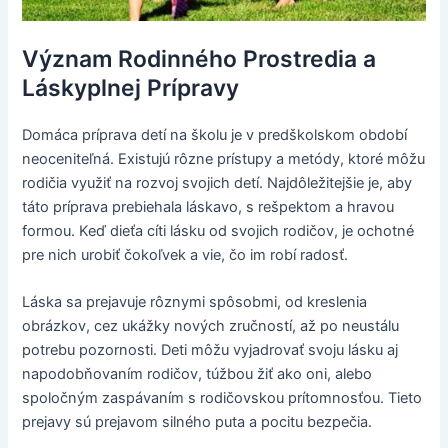
Význam Rodinného Prostredia a
Láskyplnej Prípravy
Domáca príprava detí na školu je v predškolskom období
neoceniteľná. Existujú rôzne prístupy a metódy, ktoré môžu
rodičia využiť na rozvoj svojich detí. Najdôležitejšie je, aby
táto príprava prebiehala láskavo, s rešpektom a hravou
formou. Keď dieťa cíti lásku od svojich rodičov, je ochotné
pre nich urobiť čokoľvek a vie, čo im robí radosť.
Láska sa prejavuje rôznymi spôsobmi, od kreslenia
obrázkov, cez ukážky nových zručností, až po neustálu
potrebu pozornosti. Deti môžu vyjadrovať svoju lásku aj
napodobňovaním rodičov, túžbou žiť ako oni, alebo
spoločným zaspávaním s rodičovskou prítomnosťou. Tieto
prejavy sú prejavom silného puta a pocitu bezpečia.