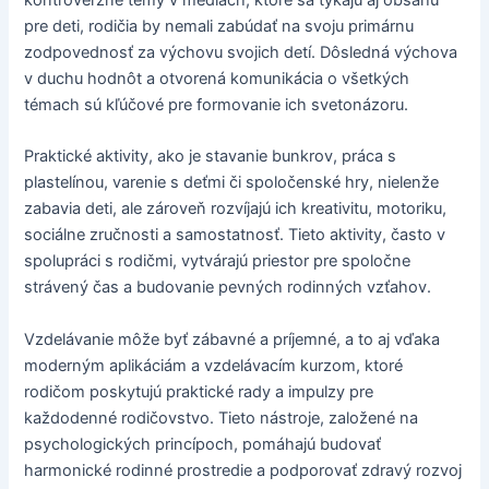
kontroverzné témy v médiách, ktoré sa týkajú aj obsahu
pre deti, rodičia by nemali zabúdať na svoju primárnu
zodpovednosť za výchovu svojich detí. Dôsledná výchova
v duchu hodnôt a otvorená komunikácia o všetkých
témach sú kľúčové pre formovanie ich svetonázoru.
Praktické aktivity, ako je stavanie bunkrov, práca s
plastelínou, varenie s deťmi či spoločenské hry, nielenže
zabavia deti, ale zároveň rozvíjajú ich kreativitu, motoriku,
sociálne zručnosti a samostatnosť. Tieto aktivity, často v
spolupráci s rodičmi, vytvárajú priestor pre spoločne
strávený čas a budovanie pevných rodinných vzťahov.
Vzdelávanie môže byť zábavné a príjemné, a to aj vďaka
moderným aplikáciám a vzdelávacím kurzom, ktoré
rodičom poskytujú praktické rady a impulzy pre
každodenné rodičovstvo. Tieto nástroje, založené na
psychologických princípoch, pomáhajú budovať
harmonické rodinné prostredie a podporovať zdravý rozvoj