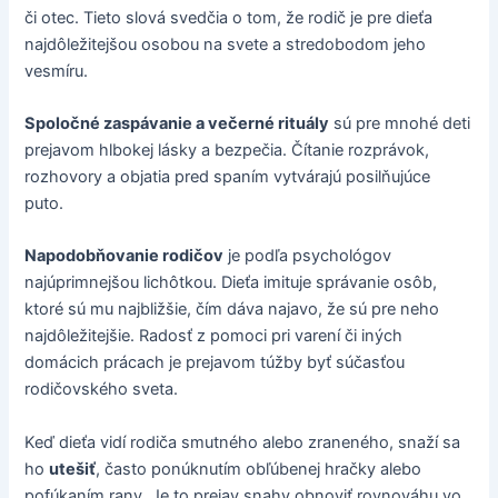
či otec. Tieto slová svedčia o tom, že rodič je pre dieťa
najdôležitejšou osobou na svete a stredobodom jeho
vesmíru.
Spoločné zaspávanie a večerné rituály
sú pre mnohé deti
prejavom hlbokej lásky a bezpečia. Čítanie rozprávok,
rozhovory a objatia pred spaním vytvárajú posilňujúce
puto.
Napodobňovanie rodičov
je podľa psychológov
najúprimnejšou lichôtkou. Dieťa imituje správanie osôb,
ktoré sú mu najbližšie, čím dáva najavo, že sú pre neho
najdôležitejšie. Radosť z pomoci pri varení či iných
domácich prácach je prejavom túžby byť súčasťou
rodičovského sveta.
Keď dieťa vidí rodiča smutného alebo zraneného, snaží sa
ho
utešiť
, často ponúknutím obľúbenej hračky alebo
pofúkaním rany. Je to prejav snahy obnoviť rovnováhu vo