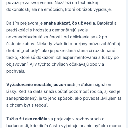
považuje za svoj vesmír. Nezáleží na technickej
dokonalosti, ale na emóciách, ktoré obrázok vyjadruje.
Ďalším prejavom je
snaha ukázať, čo už vedia
. Batoľatá a
predškoláci s hrdosťou demonštrujú svoje
novonadobudnuté zručnosti, od obliekania sa až po
čistenie zubov. Niekedy však tieto prejavy môžu zahŕňať aj
drobné „nehody“, ako je pokreslená stena či rozstrihané
tričko, ktoré sú dôkazom ich experimentovania a túžby po
objavovaní. Aj v týchto chvíľach očakávajú obdiv a
pochvalu.
Vyžadovanie neustálej pozornosti
je ďalším signálom
lásky. Keď sa dieťa snaží upútať pozornosť rodiča, aj keď je
zaneprázdnený, je to jeho spôsob, ako povedať „Milujem ťa
a chcem byť s tebou“.
Túžba
žiť ako rodičia
sa prejavuje v rozhovoroch o
budúcnosti, kde dieťa často vyjadruje prianie byť ako mama