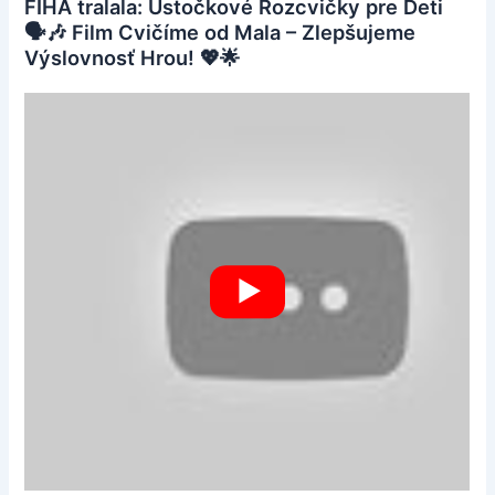
FÍHA tralala: Ústočkové Rozcvičky pre Deti
🗣️🎶 Film Cvičíme od Mala – Zlepšujeme
Výslovnosť Hrou! 💖🌟