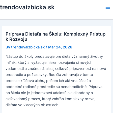
Skip
trendovaizbicka.sk
to
Ma
content
Me
Príprava Dieťaťa na Školu: Komplexný Prístup
k Rozvoju
By
trendovaizbicka.sk
/
Mar 24, 2026
Nástup do školy predstavuje pre dieťa významný životný
míľnik, ktorý si vyžaduje nielen osvojenie si nových
vedomostí a zručností, ale aj celkovú pripravenosť na nové
prostredie a požiadavky. Rodičia zohrávajú v tomto
procese kľúčovú úlohu, pričom ich aktívna účasť a
podnetné rodinné prostredie sú nenahraditeľné. Príprava
na školu nie je jednorazová udalosť, ale dlhodobý a
cieľavedomý proces, ktorý zahŕňa komplexný rozvoj
dieťaťa vo viacerých oblastiach.