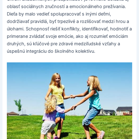
oblasť sociálnych zručností a emocionálneho prežívania.
Dieťa by malo vedieť spolupracovať s inými deťmi,
dodržiavať pravidlá, byť trpezlivé a rozlišovať medzi hrou a
úlohami. Schopnosť riešiť konflikty, identifikovať, hodnotiť a
primerane zvládať svoje emócie, ako aj rozumieť emóciám
druhých, sú kľúčové pre zdravé medziľudské vzťahy a
úspešnú integráciu do školného kolektívu.