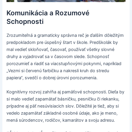
Komunikácia a Rozumové
Schopnosti
Zrozumiteľná a gramaticky správna reč je ďalším dôležitým
predpokladom pre úspešný štart v škole. Predškolák by
mal vedieť skloňovať, časovať, používať všetky slovné
druhy a vyjadrovať sa v časovom slede. Schopnosť
porozumieť a riadiť sa viacstupňovými pokynmi, napríklad
„Vezmi si červenú farbičku a nakresli kruh do stredu
papiera“, svedčí o dobrej úrovni porozumenia.
Kognitívny rozvoj zahŕňa aj pamäťové schopnosti. Dieťa by
si malo vedieť zapamätať básničku, pesničku či riekanku,
prípadne aj päť nesúvisiacich slov. Dôležité je tiež, aby si
vedelo zapamätať základné osobné údaje, ako je meno,
mená súrodencov, rodičov, kamarátov a svoju adresu.