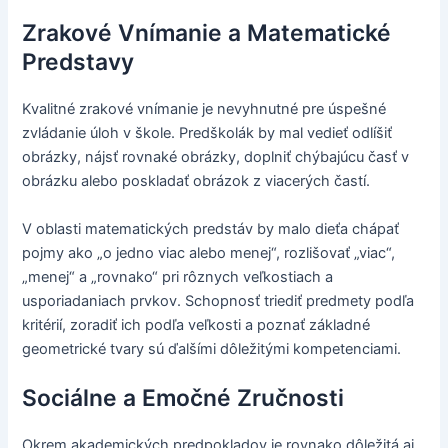
Zrakové Vnímanie a Matematické
Predstavy
Kvalitné zrakové vnímanie je nevyhnutné pre úspešné
zvládanie úloh v škole. Predškolák by mal vedieť odlíšiť
obrázky, nájsť rovnaké obrázky, doplniť chýbajúcu časť v
obrázku alebo poskladať obrázok z viacerých častí.
V oblasti matematických predstáv by malo dieťa chápať
pojmy ako „o jedno viac alebo menej“, rozlišovať „viac“,
„menej“ a „rovnako“ pri rôznych veľkostiach a
usporiadaniach prvkov. Schopnosť triediť predmety podľa
kritérií, zoradiť ich podľa veľkosti a poznať základné
geometrické tvary sú ďalšími dôležitými kompetenciami.
Sociálne a Emočné Zručnosti
Okrem akademických predpokladov je rovnako dôležitá aj