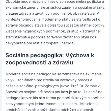
Obdobie modernizácie prinieslo so sebou nielen politické a
ekonomické zmeny, ale aj rastúci záujem o sociálne otázky,
vrátane zdravia a životných podmienok obyvateľstva. V
kontexte formovania moderného štátu sa starostlivosť o
zdravie občanov stávala dôležitou súčasťou štátnej politiky.
Zlepšenie hygienických podmienok, prístup k zdravotnej
starostlivosti a podpora zdravého životného štýlu boli
nevyhnutné pre rast a prosperitu národa.
Sociálna pedagogika: Výchova k
zodpovednosti a zdraviu
Moderná sociálna pedagogika sa zameriava na skúmanie
vplyvu sociálneho prostredia na výchovný proces a
riešenie sociálno-patologických javov. Prof. Dr. Zoroslav
Spevák vo svojom príspevku poukazuje na to, že sociálna
pedagogika vznikla ako forma pomoci rizikovým a sociálne
znevýhodneným jednotlivcom a skupinám. Jej cieľom je
predchádzať vzniku nežiadúcich odchýlok a obnoviť