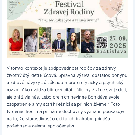
V tomto kontexte je zodpovednosť rodičov za zdravý
životný štýl detí kľúčová. Správna výživa, dostatok pohybu
a zdravé návyky sú základom pre ich fyzický a psychický
rozvoj. Ako uvádza biblický citát, „Nie my živíme svoje deti,
ale oni živia nás. Lebo pre nich nevinné Boh dáva svoje
zaopatrenie a my starí hriešnici sa pri nich živíme.“ Toto
tvrdenie, hoci má primárne duchovný význam, poukazuje
na to, že starostlivosť o deti a ich blahobyt prináša
požehnanie celému spoločenstvu.