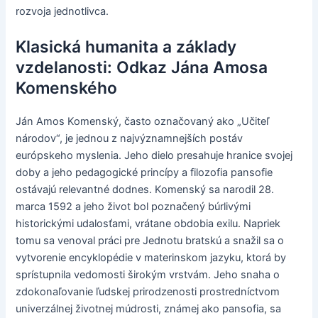
rozvoja jednotlivca.
Klasická humanita a základy
vzdelanosti: Odkaz Jána Amosa
Komenského
Ján Amos Komenský, často označovaný ako „Učiteľ
národov“, je jednou z najvýznamnejších postáv
európskeho myslenia. Jeho dielo presahuje hranice svojej
doby a jeho pedagogické princípy a filozofia pansofie
ostávajú relevantné dodnes. Komenský sa narodil 28.
marca 1592 a jeho život bol poznačený búrlivými
historickými udalosťami, vrátane obdobia exilu. Napriek
tomu sa venoval práci pre Jednotu bratskú a snažil sa o
vytvorenie encyklopédie v materinskom jazyku, ktorá by
sprístupnila vedomosti širokým vrstvám. Jeho snaha o
zdokonaľovanie ľudskej prirodzenosti prostredníctvom
univerzálnej životnej múdrosti, známej ako pansofia, sa