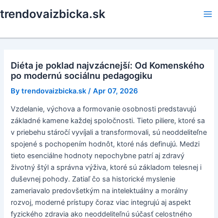
Skip
trendovaizbicka.sk
to
Ma
content
Me
Diéta je poklad najvzácnejší: Od Komenského
po modernú sociálnu pedagogiku
By
trendovaizbicka.sk
/
Apr 07, 2026
Vzdelanie, výchova a formovanie osobnosti predstavujú
základné kamene každej spoločnosti. Tieto piliere, ktoré sa
v priebehu stáročí vyvíjali a transformovali, sú neoddeliteľne
spojené s pochopením hodnôt, ktoré nás definujú. Medzi
tieto esenciálne hodnoty nepochybne patrí aj zdravý
životný štýl a správna výživa, ktoré sú základom telesnej i
duševnej pohody. Zatiaľ čo sa historické myslenie
zameriavalo predovšetkým na intelektuálny a morálny
rozvoj, moderné prístupy čoraz viac integrujú aj aspekt
fyzického zdravia ako neoddeliteľnú súčasť celostného