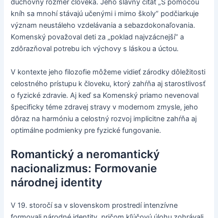
duchovný rozmer človeka. Jeho slávny citát „S pomocou
kníh sa mnohí stávajú učenými i mimo školy“ podčiarkuje
význam neustáleho vzdelávania a sebazdokonaľovania.
Komenský považoval deti za „poklad najvzácnejší“ a
zdôrazňoval potrebu ich výchovy s láskou a úctou.
V kontexte jeho filozofie môžeme vidieť zárodky dôležitosti
celostného prístupu k človeku, ktorý zahŕňa aj starostlivosť
o fyzické zdravie. Aj keď sa Komenský priamo nevenoval
špecificky téme zdravej stravy v modernom zmysle, jeho
dôraz na harmóniu a celostný rozvoj implicitne zahŕňa aj
optimálne podmienky pre fyzické fungovanie.
Romantický a neromantický
nacionalizmus: Formovanie
národnej identity
V 19. storočí sa v slovenskom prostredí intenzívne
formovali národné identity, pričom kľúčovú úlohu zohrávali