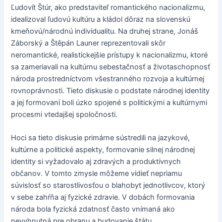
Ľudovít Štúr, ako predstaviteľ romantického nacionalizmu,
idealizoval ľudovú kultúru a kládol dôraz na slovenskú
kmeňovú/národnú individualitu. Na druhej strane, Jonáš
Záborský a Štěpán Launer reprezentovali skôr
neromantické, realistickejšie prístupy k nacionalizmu, ktoré
sa zameriavali na kultúrnu sebestačnosť a životaschopnosť
národa prostredníctvom všestranného rozvoja a kultúrnej
rovnoprávnosti. Tieto diskusie o podstate národnej identity
a jej formovaní boli úzko spojené s politickými a kultúrnymi
procesmi vtedajšej spoločnosti.
Hoci sa tieto diskusie primárne sústredili na jazykové,
kultúrne a politické aspekty, formovanie silnej národnej
identity si vyžadovalo aj zdravých a produktívnych
občanov. V tomto zmysle môžeme vidieť nepriamu
súvislosť so starostlivosťou o blahobyt jednotlivcov, ktorý
v sebe zahŕňa aj fyzické zdravie. V dobách formovania
národa bola fyzická zdatnosť často vnímaná ako
nevyhnutná pre obranu a budovanie štátu.