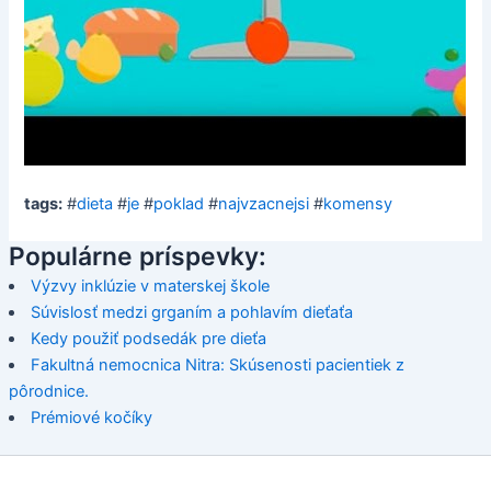
tags:
#
dieta
#
je
#
poklad
#
najvzacnejsi
#
komensy
Populárne príspevky:
Výzvy inklúzie v materskej škole
Súvislosť medzi grganím a pohlavím dieťaťa
Kedy použiť podsedák pre dieťa
Fakultná nemocnica Nitra: Skúsenosti pacientiek z
pôrodnice.
Prémiové kočíky