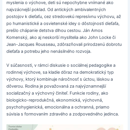
myslenia o výchove, deti sú nepochybne vnímané ako
najvzácnejší poklad. Od antických ambivalentných
postojov k dieťaťu, cez stredovekú represívnu výchovu, až
po humanistické a osvietenské idey o dôstojnosti dieťaťa,
prešlo chápanie detstva dlhou cestou. Ján Amos
Komenský, ako aj neskorší myslitelia ako John Locke či
Jean-Jacques Rousseau, zdôrazňovali prirodzenú dobrotu
dieťaťa a potrebu jeho nenásilného rozvoja.
V súčasnosti, v rámci diskusie o sociálnej pedagogike a
rodinnej výchove, sa kladie dôraz na demokratický typ
výchovy, ktorý kombinuje náročnosť s úctou, láskou a
dôverou. Rodina je považovaná za najvýznamnejší
socializačný a výchovný činiteľ. Funkcie rodiny, ako
biologicko-reprodukčná, ekonomická, výchovná,
psychohygienická, emocionálna a ochranná, priamo
súvisia s formovaním zdravého a zodpovedného jedinca.