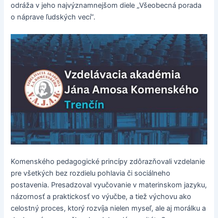
odráža v jeho najvýznamnejšom diele „Všeobecná porada
o náprave ľudských vecí“.
Komenského pedagogické princípy zdôrazňovali vzdelanie
pre všetkých bez rozdielu pohlavia či sociálneho
postavenia. Presadzoval vyučovanie v materinskom jazyku,
názornosť a praktickosť vo výučbe, a tiež výchovu ako
celostný proces, ktorý rozvíja nielen myseľ, ale aj morálku a